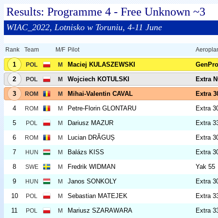
Results: Programme 4 - Free Unknown ~3
WIAC_2022, Lotnisko w Toruniu, 4-11 June
Rank
Team
M/F
Pilot
Aeropla
1
Maciej KULASZEWSKI
GenPr
POL
M
2
Wojciech KOTULSKI
Extra 
POL
M
3
Mihai-Valentin CAVAL
Extra 3
ROM
M
4
Petre-Florin GLONTARU
Extra 3
ROM
M
5
Dariusz MAZUR
Extra 3
POL
M
6
Lucian DRĂGUȘ
Extra 3
ROM
M
7
Balázs KISS
Extra 3
HUN
M
8
Fredrik WIDMAN
Yak 55
SWE
M
9
Janos SONKOLY
Extra 3
HUN
M
10
Sebastian MATEJEK
Extra 
POL
M
11
Mariusz SZARAWARA
Extra 
POL
M