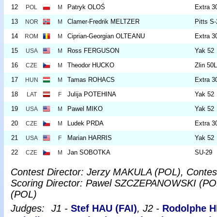
12
Patryk OLOŚ
Extra 3
POL
M
13
Clamer-Fredrik MELTZER
Pitts S
NOR
M
14
Ciprian-Georgian OLTEANU
Extra 3
ROM
M
15
Ross FERGUSON
Yak 52
USA
M
16
Theodor HUCKO
Zlin 50
CZE
M
17
Tamas ROHACS
Extra 3
HUN
M
18
Julija POTEHINA
Yak 52
LAT
F
19
Pawel MIKO
Yak 52
USA
M
20
Ludek PRDA
Extra 3
CZE
M
21
Marian HARRIS
Yak 52
USA
F
22
Jan SOBOTKA
SU-29
CZE
M
Contest Director: Jerzy MAKULA (POL), Conte
Scoring Director: Pawel SZCZEPANOWSKI (POL
(POL)
Judges:
J1 -
Stef HAU (FAI)
, J2 -
Rodolphe H