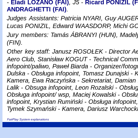
-
Eladi LOZANO (FAI)
, J5 -
Ricard PONIZIL (F
ANDRAGHETTI (FAI)
.
Judges
Assistants: Patricia NYARI, Guy AUGE
Lucas PONIZIL, Edward WAASDORP, Michi GO
Jury
members: Tamás ÁBRANYI (HUN), Madel
(FIN).
Other
key staff: Janusz ROSOŁEK - Director A
Aero Club, Stanisław KOGUT - Technical Com
infopoint/paliwo, Paweł Biarda - Organizer/foto
Dulska - Obsługa infopoint, Tomasz Dunajski -
Kamera, Ewa Raczyńska - Sekretariat, Damian K
Lalik - Obsuga infopoint, Leon Rozalski - Obsługa
Obsługa infopoint/ wsp, Maciej Kowalski - Obsł
infopoint, Krystian Rumiński - Obsługa infopoint
Tymek Szymański - Kamera, Dariusz Warchocki 
FairPlay System explanations